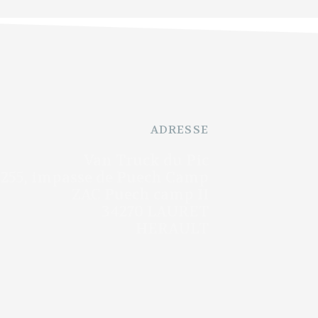
ADRESSE
Van Truck du Pic
255, impasse de Puech Camp
ZAC Puech camp II
34270 LAURET
HERAULT