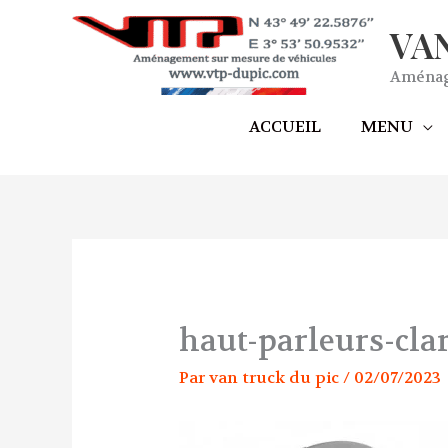
Aller
VA
au
contenu
Aménage
ACCUEIL
MENU
haut-parleurs-cla
Par
van truck du pic
/
02/07/2023