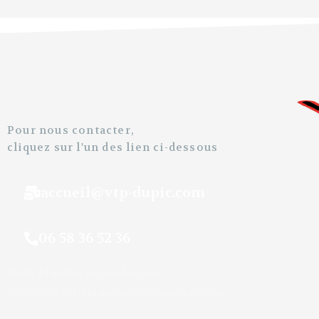
Pour nous contacter,
cliquez sur l'un des lien ci-dessous
accueil@vtp-dupic.com
06 58 36 52 36
Visite à l’atelier sur rendez vous
Vous serez certain que nous sommes présent