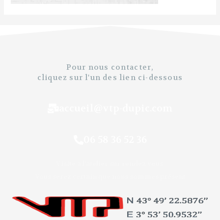
Pour nous contacter,
cliquez sur l'un des lien ci-dessous
accueil@vtp-dupic.com
06 58 36 52 36
Visite à l’atelier sur rendez vous
Vous serez certain que nous sommes présent