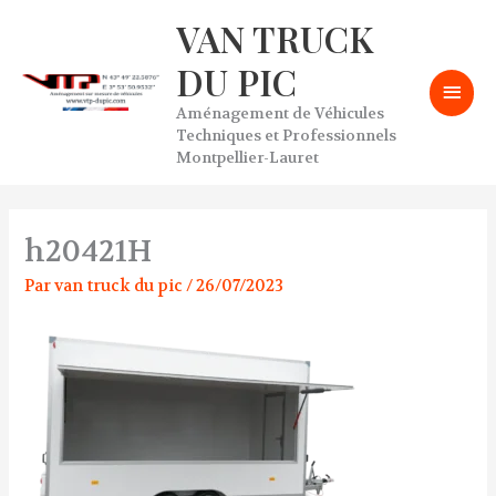
Aller
VAN TRUCK
Men
au
contenu
DU PIC
prin
Aménagement de Véhicules
Techniques et Professionnels
Montpellier-Lauret
h20421H
Par
van truck du pic
/
26/07/2023